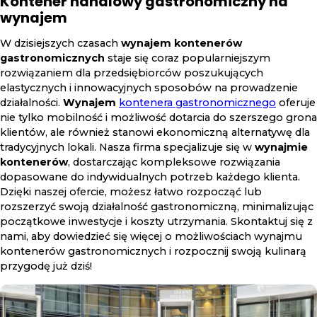
Kontener handlowy gastronomiczny na
wynajem
W dzisiejszych czasach
wynajem kontenerów
gastronomicznych
staje się coraz popularniejszym
rozwiązaniem dla przedsiębiorców poszukujących
elastycznych i innowacyjnych sposobów na prowadzenie
działalności.
Wynajem
kontenera gastronomicznego
oferuje
nie tylko mobilność i możliwość dotarcia do szerszego grona
klientów, ale również stanowi ekonomiczną alternatywę dla
tradycyjnych lokali. Nasza firma specjalizuje się w
wynajmie
kontenerów
, dostarczając kompleksowe rozwiązania
dopasowane do indywidualnych potrzeb każdego klienta.
Dzięki naszej ofercie, możesz łatwo rozpocząć lub
rozszerzyć swoją działalność gastronomiczną, minimalizując
początkowe inwestycje i koszty utrzymania. Skontaktuj się z
nami, aby dowiedzieć się więcej o możliwościach wynajmu
kontenerów gastronomicznych i rozpocznij swoją kulinarą
przygodę już dziś!