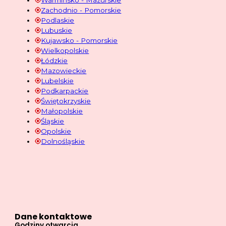
Zachodnio - Pomorskie
Podlaskie
Lubuskie
Kujawsko - Pomorskie
Wielkopolskie
Łódzkie
Mazowieckie
Lubelskie
Podkarpackie
Świętokrzyskie
Małopolskie
Śląskie
Opolskie
Dolnośląskie
Dane kontaktowe
Godziny otwarcia