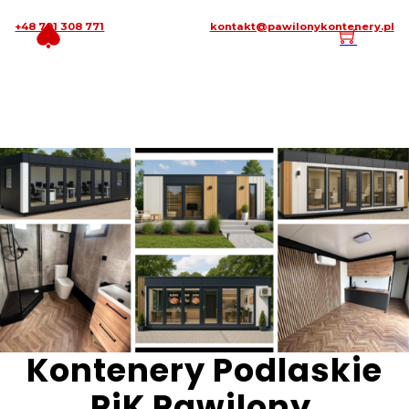
+48 791 308 771
kontakt@pawilonykontenery.pl
Kontenery Podlaskie
PiK Pawilony