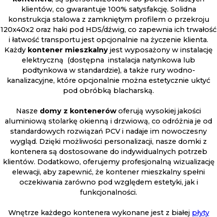
klientów, co gwarantuje 100% satysfakcję. Solidna
konstrukcja stalowa z zamkniętym profilem o przekroju
120x40x2 oraz haki pod HDS/dźwig, co zapewnia ich trwałość
i łatwość transportu jest opcjonalnie na życzenie klienta.
Każdy
kontener
mieszkalny
jest wyposażony w instalację
elektryczną (dostępna instalacja natynkowa lub
podtynkowa w standardzie), a także rury wodno-
kanalizacyjne, które opcjonalnie można estetycznie uktyć
pod obróbką blacharską.
Nasze
domy z kontenerów
oferują wysokiej jakości
aluminiową stolarkę okienną i drzwiową, co odróżnia je od
standardowych rozwiązań PCV i nadaje im nowoczesny
wygląd. Dzięki możliwości personalizacji, nasze domki z
kontenera są dostosowane do indywidualnych potrzeb
klientów. Dodatkowo, oferujemy profesjonalną wizualizację
elewacji, aby zapewnić, że kontener mieszkalny spełni
oczekiwania zarówno pod względem estetyki, jak i
funkcjonalności.
Wnętrze każdego kontenera wykonane jest z białej
płyty