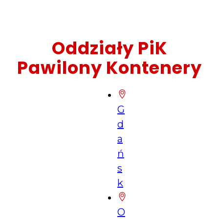
Oddziały PiK
Pawilony Kontenery
G
d
a
ń
s
k
O