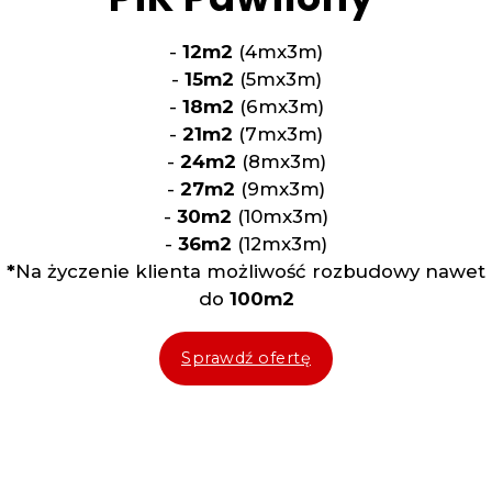
-
12m2
(4mx3m)
-
15m2
(5mx3m)
-
18m2
(6mx3m)
-
21m2
(7mx3m)
-
24m2
(8mx3m)
-
27m2
(9mx3m)
-
30m2
(10mx3m)
-
36m2
(12mx3m)
*
Na życzenie klienta możliwość rozbudowy nawet
do
100m2
Sprawdź ofertę