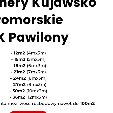
nery Kujawsko
Pomorskie
K Pawilony
-
12m2
(4mx3m)
-
15m2
(5mx3m)
-
18m2
(6mx3m)
-
21m2
(7mx3m)
-
24m2
(8mx3m)
-
27m2
(9mx3m)
-
30m2
(10mx3m)
-
36m2
(12mx3m)
ienta możliwość rozbudowy nawet do
100m2