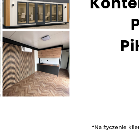
Konte
Pi
*
Na życzenie kl