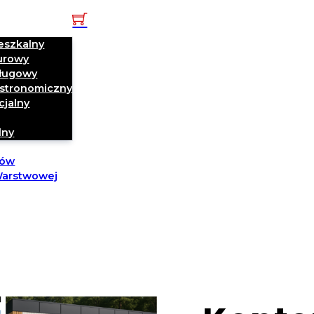
I Pawilony
eszkalny
urowy
sługowy
stronomiczny
cjalny
lny
nów
 Warstwowej