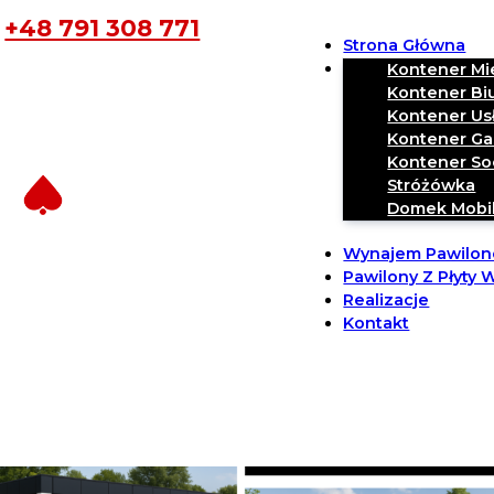
+48 791 308 771
Strona Główna
Nasze Kontenery 
Kontener Mi
Kontener Bi
Kontener U
Kontener Ga
Kontener So
Stróżówka
Domek Mobi
Wynajem Pawilo
Pawilony Z Płyty
Realizacje
Kontakt