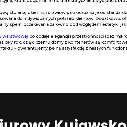
cyjne, które opcjonalnie można estetycznie uktyć pod obró
niową stolarkę okienną i drzwiową, co odróżnia je od standa
osowane do indywidualnych potrzeb klientów. Dodatkowo, ofer
lny spełni oczekiwania zarówno pod względem estetyki, jak i
ty warstwowej
, co dodaje elegancji i przestronności (bez mi
rzez cały rok, dzięki czemu domy z kontenerów są komforto
ntaktu – gwarantujemy pełną satysfakcję z naszych funkcjona
Biurowy Kujawsko