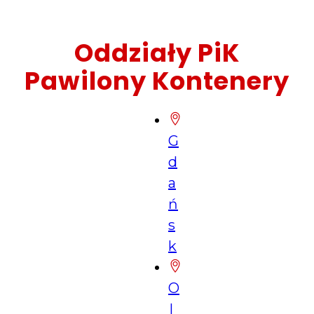
Oddziały PiK
Pawilony Kontenery
G
d
a
ń
s
k
O
l