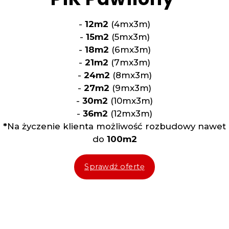
-
12m2
(4mx3m)
-
15m2
(5mx3m)
-
18m2
(6mx3m)
-
21m2
(7mx3m)
-
24m2
(8mx3m)
-
27m2
(9mx3m)
-
30m2
(10mx3m)
-
36m2
(12mx3m)
*
Na życzenie klienta możliwość rozbudowy nawet
do
100m2
Sprawdź ofertę