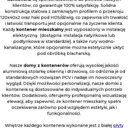
klientów, co gwarantuje 100% satysfakcję. Solidna
konstrukcja stalowa z zamkniętym profilem o przekroju
120x40x2 oraz haki pod HDS/dźwig, co zapewnia ich trwałość
i łatwość transportu jest opcjonalnie na życzenie klienta.
Każdy
kontener
mieszkalny
jest wyposażony w instalację
elektryczną (dostępna instalacja natynkowa lub
podtynkowa w standardzie), a także rury wodno-
kanalizacyjne, które opcjonalnie można estetycznie uktyć
pod obróbką blacharską.
Nasze
domy z kontenerów
oferują wysokiej jakości
aluminiową stolarkę okienną i drzwiową, co odróżnia je od
standardowych rozwiązań PCV i nadaje im nowoczesny
wygląd. Dzięki możliwości personalizacji, nasze domki z
kontenera są dostosowane do indywidualnych potrzeb
klientów. Dodatkowo, oferujemy profesjonalną wizualizację
elewacji, aby zapewnić, że kontener mieszkalny spełni
oczekiwania zarówno pod względem estetyki, jak i
funkcjonalności.
Wnętrze każdego kontenera wykonane jest z białej
płyty