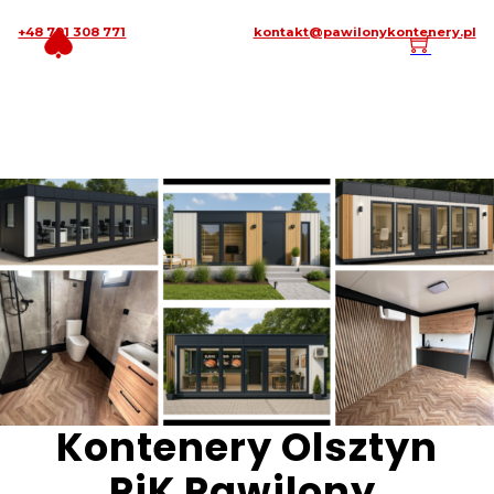
+48 791 308 771
kontakt@pawilonykontenery.pl
Kontenery Olsztyn
PiK Pawilony