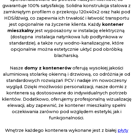
gwarantuje 100% satysfakcję. Solidna konstrukcja stalowa z
zamkniętym profilem o przekroju 120x40x2 oraz haki pod
HDS/dźwig, co zapewnia ich trwałość i łatwość transportu
jest opcjonalnie na życzenie klienta. Każdy
kontener
mieszkalny
jest wyposażony w instalację elektryczną
(dostępna instalacja natynkowa lub podtynkowa w
standardzie), a także rury wodno-kanalizacyjne, które
opcjonalnie można estetycznie uktyć pod obróbką
blacharską.
Nasze
domy z kontenerów
oferują wysokiej jakości
aluminiową stolarkę okienną i drzwiową, co odróżnia je od
standardowych rozwiązań PCV i nadaje im nowoczesny
wygląd. Dzięki możliwości personalizacji, nasze domki z
kontenera są dostosowane do indywidualnych potrzeb
klientów. Dodatkowo, oferujemy profesjonalną wizualizację
elewacji, aby zapewnić, że kontener mieszkalny spełni
oczekiwania zarówno pod względem estetyki, jak i
funkcjonalności.
Wnętrze każdego kontenera wykonane jest z białej
płyty