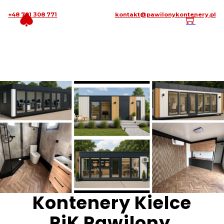
+48 791 308 771
kontakt@pawilonykontenery.pl
Kontenery Kielce
PiK Pawilony