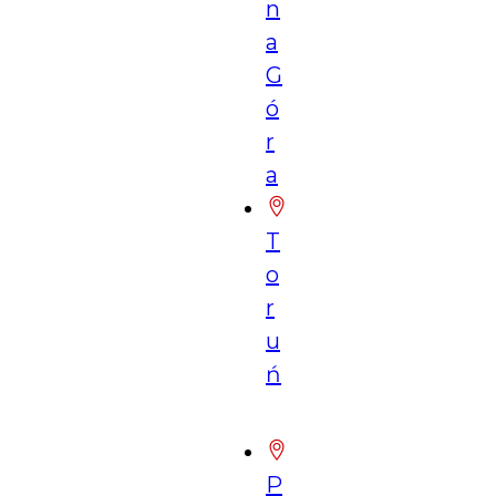
n
a
G
ó
r
a
T
o
r
u
ń
P