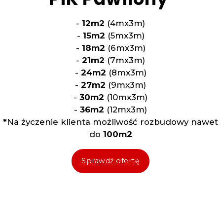
-
12m2
(4mx3m)
-
15m2
(5mx3m)
-
18m2
(6mx3m)
-
21m2
(7mx3m)
-
24m2
(8mx3m)
-
27m2
(9mx3m)
-
30m2
(10mx3m)
-
36m2
(12mx3m)
*
Na życzenie klienta możliwość rozbudowy nawet
do
100m2
Sprawdź ofertę