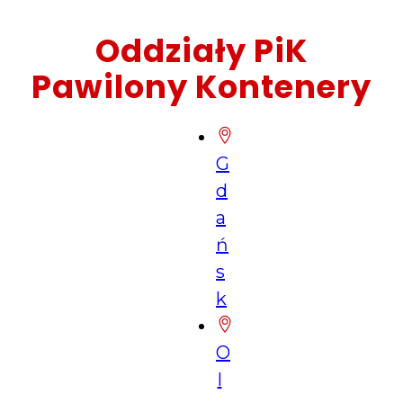
Oddziały PiK
Pawilony Kontenery
G
d
a
ń
s
k
O
l